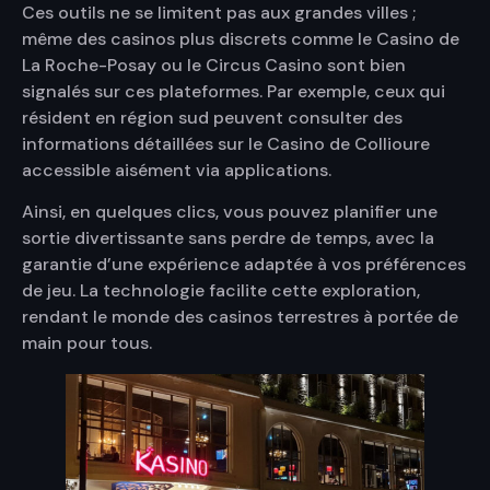
Ces outils ne se limitent pas aux grandes villes ;
même des casinos plus discrets comme le Casino de
La Roche-Posay ou le Circus Casino sont bien
signalés sur ces plateformes. Par exemple, ceux qui
résident en région sud peuvent consulter
des
informations détaillées sur le Casino de Collioure
accessible aisément via applications.
Ainsi, en quelques clics, vous pouvez planifier une
sortie divertissante sans perdre de temps, avec la
garantie d’une expérience adaptée à vos préférences
de jeu. La technologie facilite cette exploration,
rendant le monde des casinos terrestres à portée de
main pour tous.