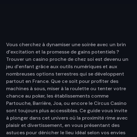
Vous cherchez à dynamiser une soirée avec un brin
d’excitation et la promesse de gains potentiels ?
Trouver un casino proche de chez soi est devenu un
jeu d’enfant grâce aux outils numériques et aux
nombreuses options terrestres qui se développent
partout en France. Que ce soit pour profiter des
machines à sous, miser à la roulette ou tenter votre
chance au poker, les établissements comme
Partouche, Barrière, Joa, ou encore le Circus Casino
sont toujours plus accessibles. Ce guide vous invite
à plonger dans cet univers où la proximité rime avec
plaisir et divertissement, en vous présentant des
astuces pour dénicher le lieu idéal selon vos envies