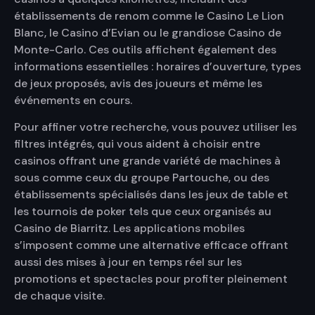
établissements de renom comme le Casino Le Lion
Blanc, le Casino d’Evian ou le grandiose Casino de
Monte-Carlo. Ces outils affichent également des
informations essentielles : horaires d’ouverture, types
de jeux proposés, avis des joueurs et même les
événements en cours.
Pour affiner votre recherche, vous pouvez utiliser les
filtres intégrés, qui vous aident à choisir entre
casinos offrant une grande variété de machines à
sous comme ceux du groupe Partouche, ou des
établissements spécialisés dans les jeux de table et
les tournois de poker tels que ceux organisés au
Casino de Biarritz. Les applications mobiles
s’imposent comme une alternative efficace offrant
aussi des mises à jour en temps réel sur les
promotions et spectacles pour profiter pleinement
de chaque visite.