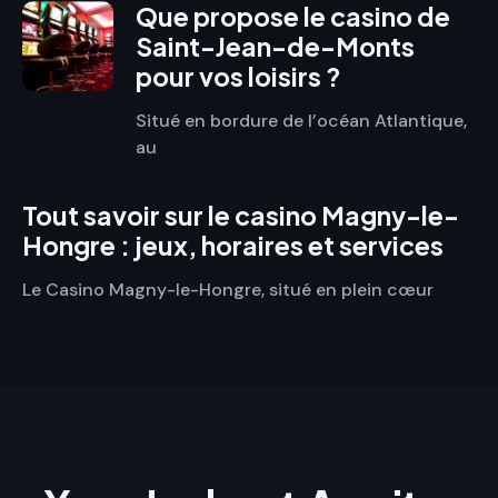
Que propose le casino de
Saint-Jean-de-Monts
pour vos loisirs ?
Situé en bordure de l’océan Atlantique,
au
Tout savoir sur le casino Magny-le-
Hongre : jeux, horaires et services
Le Casino Magny-le-Hongre, situé en plein cœur