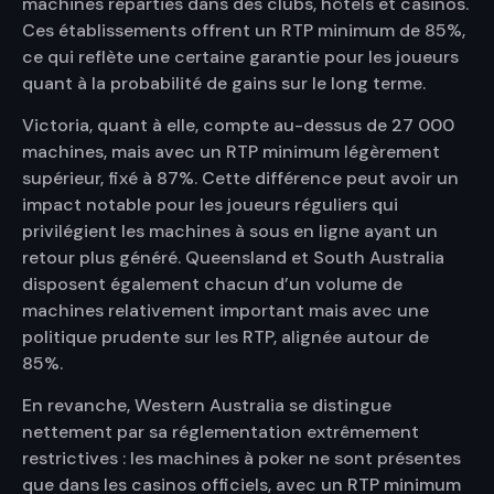
machines réparties dans des clubs, hôtels et casinos.
Ces établissements offrent un RTP minimum de 85%,
ce qui reflète une certaine garantie pour les joueurs
quant à la probabilité de gains sur le long terme.
Victoria, quant à elle, compte au-dessus de 27 000
machines, mais avec un RTP minimum légèrement
supérieur, fixé à 87%. Cette différence peut avoir un
impact notable pour les joueurs réguliers qui
privilégient les machines à sous en ligne ayant un
retour plus généré. Queensland et South Australia
disposent également chacun d’un volume de
machines relativement important mais avec une
politique prudente sur les RTP, alignée autour de
85%.
En revanche, Western Australia se distingue
nettement par sa réglementation extrêmement
restrictives : les machines à poker ne sont présentes
que dans les casinos officiels, avec un RTP minimum