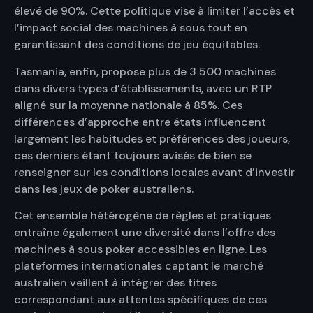
élevé de 90%. Cette politique vise à limiter l’accès et
l’impact social des machines à sous tout en
garantissant des conditions de jeu équitables.
Tasmania, enfin, propose plus de 3 500 machines
dans divers types d’établissements, avec un RTP
aligné sur la moyenne nationale à 85%. Ces
différences d’approche entre états influencent
largement les habitudes et préférences des joueurs,
ces derniers étant toujours avisés de bien se
renseigner sur les conditions locales avant d’investir
dans les jeux de poker australiens.
Cet ensemble hétérogène de règles et pratiques
entraîne également une diversité dans l’offre des
machines à sous poker accessibles en ligne. Les
plateformes internationales captant le marché
australien veillent à intégrer des titres
correspondant aux attentes spécifiques de ces