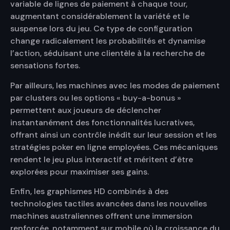
variable de lignes de paiement à chaque tour,
augmentant considérablement la variété et le
suspense lors du jeu. Ce type de configuration
change radicalement les probabilités et dynamise
l’action, séduisant une clientèle à la recherche de
sensations fortes.
Par ailleurs, les machines avec les modes de paiement
par clusters ou les options « buy-a-bonus »
permettent aux joueurs de déclencher
instantanément des fonctionnalités lucratives,
offrant ainsi un contrôle inédit sur leur session et les
stratégies poker en ligne employées. Ces mécaniques
rendent le jeu plus interactif et méritent d’être
explorées pour maximiser ses gains.
Enfin, les graphismes HD combinés à des
technologies tactiles avancées dans les nouvelles
machines australiennes offrent une immersion
renforcée, notamment sur mobile où la croissance du