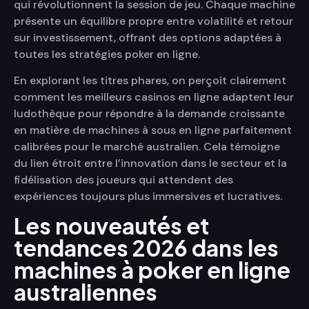
qui révolutionnent la session de jeu. Chaque machine
présente un équilibre propre entre volatilité et retour
sur investissement, offrant des options adaptées à
toutes les stratégies poker en ligne.
En explorant les titres phares, on perçoit clairement
comment les meilleurs casinos en ligne adaptent leur
ludothèque pour répondre à la demande croissante
en matière de machines à sous en ligne parfaitement
calibrées pour le marché australien. Cela témoigne
du lien étroit entre l’innovation dans le secteur et la
fidélisation des joueurs qui attendent des
expériences toujours plus immersives et lucratives.
Les nouveautés et
tendances 2026 dans les
machines à poker en ligne
australiennes